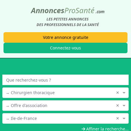
Annonces
Pro
Santé
.com
LES PETITES ANNONCES
DES PROFESSIONNELS DE LA SANTÉ
Votre annonce gratuite
Connectez-vous
×
→ Chirurgien thoracique
×
→ Offre d'association
×
→ Ile-de-France
Affiner la recherche...