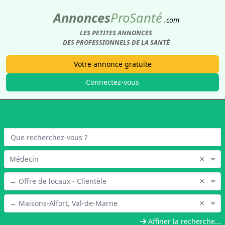
Annonces
Pro
Santé
.com
LES PETITES ANNONCES
DES PROFESSIONNELS DE LA SANTÉ
Votre annonce gratuite
Connectez-vous
×
Médecin
×
→ Offre de locaux - Clientèle
×
→ Maisons-Alfort, Val-de-Marne
Affiner la recherche...