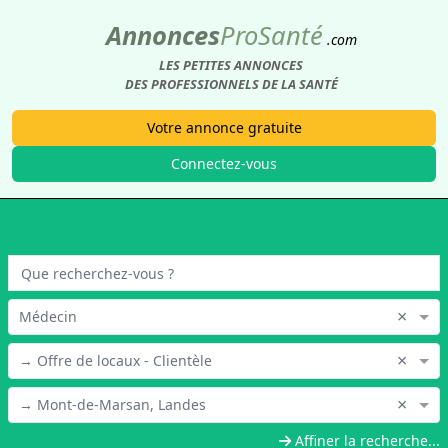
Annonces
Pro
Santé
.com
LES PETITES ANNONCES
DES PROFESSIONNELS DE LA SANTÉ
Votre annonce gratuite
Connectez-vous
×
Médecin
×
→ Offre de locaux - Clientèle
×
→ Mont-de-Marsan, Landes
Affiner la recherche...