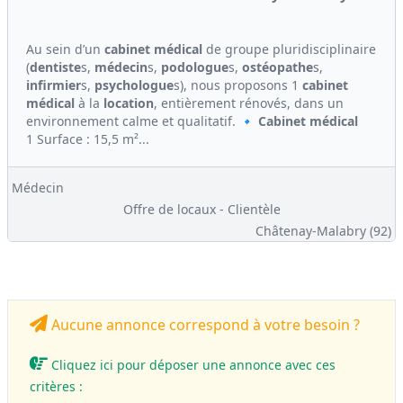
Au sein d’un
cabinet médical
de groupe pluridisciplinaire
(
dentiste
s,
médecin
s,
podologue
s,
ostéopathe
s,
infirmier
s,
psychologue
s), nous proposons 1
cabinet
médical
à la
location
, entièrement rénovés, dans un
environnement calme et qualitatif. 🔹
Cabinet médical
1 Surface : 15,5 m²...
Médecin
Offre de locaux - Clientèle
Châtenay-Malabry (92)
Aucune annonce correspond à votre besoin ?
Cliquez ici pour déposer une annonce avec ces
critères :