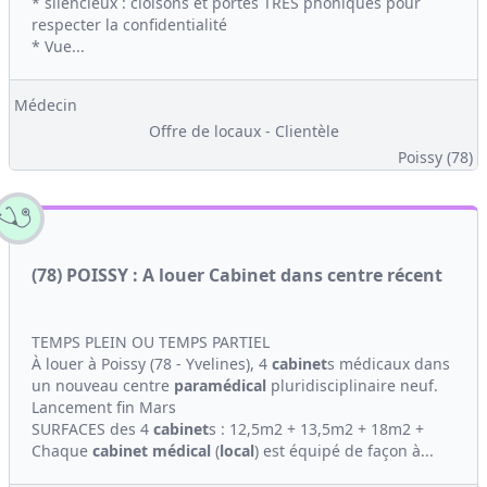
* silencieux : cloisons et portes TRES phoniques pour
respecter la confidentialité
* Vue...
Médecin
Offre de locaux - Clientèle
Poissy (78)
(78) POISSY : A louer Cabinet dans centre récent
TEMPS PLEIN OU TEMPS PARTIEL
À louer à Poissy (78 - Yvelines), 4
cabinet
s médicaux dans
un nouveau centre
paramédical
pluridisciplinaire neuf.
Lancement fin Mars
SURFACES des 4
cabinet
s : 12,5m2 + 13,5m2 + 18m2 +
Chaque
cabinet médical
(
local
) est équipé de façon à...