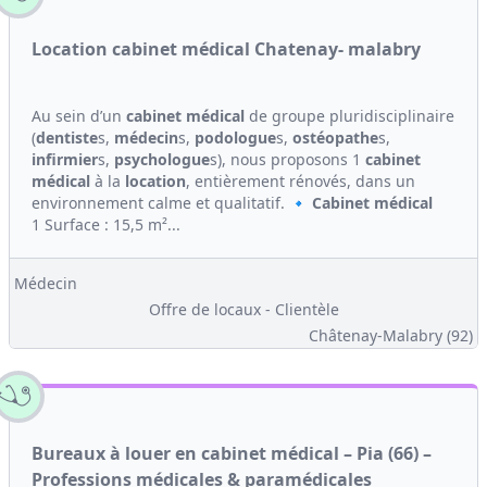
Location cabinet médical Chatenay- malabry
Au sein d’un
cabinet médical
de groupe pluridisciplinaire
(
dentiste
s,
médecin
s,
podologue
s,
ostéopathe
s,
infirmier
s,
psychologue
s), nous proposons 1
cabinet
médical
à la
location
, entièrement rénovés, dans un
environnement calme et qualitatif. 🔹
Cabinet médical
1 Surface : 15,5 m²...
Médecin
Offre de locaux - Clientèle
Châtenay-Malabry (92)
Bureaux à louer en cabinet médical – Pia (66) –
Professions médicales & paramédicales