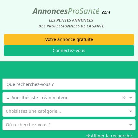
Annonces
Pro
Santé
.com
LES PETITES ANNONCES
DES PROFESSIONNELS DE LA SANTÉ
Votre annonce gratuite
Connectez-vous
×
→ Anesthésiste - réanimateur
Choisissez une catégorie...
Où recherchez-vous ?
Affiner la recherche...