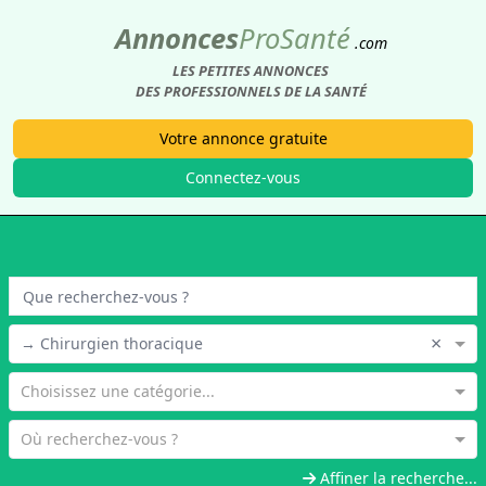
Annonces
Pro
Santé
.com
LES PETITES ANNONCES
DES PROFESSIONNELS DE LA SANTÉ
Votre annonce gratuite
Connectez-vous
×
→ Chirurgien thoracique
Choisissez une catégorie...
Où recherchez-vous ?
Affiner la recherche...