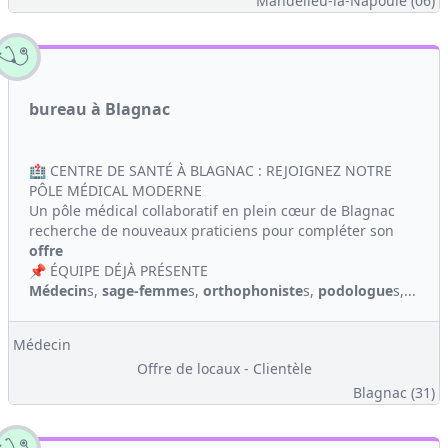
Mandelieu-la-Napoule (06)
bureau à Blagnac
🏥 CENTRE DE SANTÉ À BLAGNAC : REJOIGNEZ NOTRE
PÔLE MÉDICAL MODERNE
Un pôle médical collaboratif en plein cœur de Blagnac
recherche de nouveaux praticiens pour compléter son
offre
📌 ÉQUIPE DÉJÀ PRÉSENTE
Médecin
s,
sage-femme
s,
orthophoniste
s,
podologue
s,...
Médecin
Offre de locaux - Clientèle
Blagnac (31)