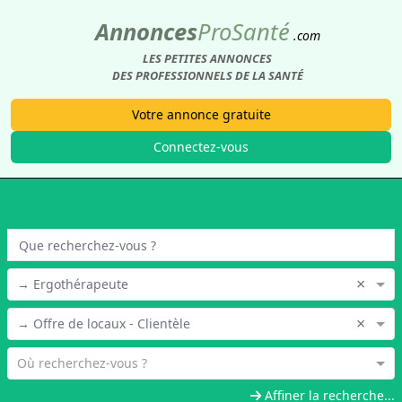
Annonces
Pro
Santé
.com
LES PETITES ANNONCES
DES PROFESSIONNELS DE LA SANTÉ
Votre annonce gratuite
Connectez-vous
×
→ Ergothérapeute
×
→ Offre de locaux - Clientèle
Où recherchez-vous ?
Affiner la recherche...