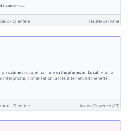
tricien
nes,...
caux - Clientèle
Haute-Garonne
s un
cabinet
occupé par une
orthophoniste
.
Local
refait à
nterphone, climatisation, accès internet. Kitchenette,
caux - Clientèle
Aix-en-Provence (13)