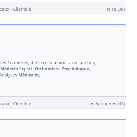
caux - Clientèle
Nice (06)
x
es Sorinières, derrière la mairie, avec parking,
:
Médecin
Expert,
Orthoptiste
,
Psychologue
,
 Analyses
Médicale
s,
caux - Clientèle
Les Sorinières (44)