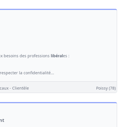
ux besoins des professions
libéral
es :
especter la confidentialité...
caux - Clientèle
Poissy (78)
nt