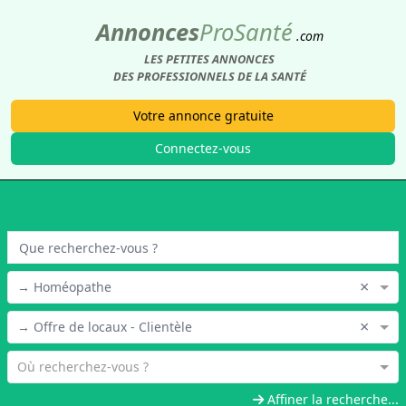
Annonces
Pro
Santé
.com
LES PETITES ANNONCES
DES PROFESSIONNELS DE LA SANTÉ
Votre annonce gratuite
Connectez-vous
×
→ Homéopathe
×
→ Offre de locaux - Clientèle
Où recherchez-vous ?
Affiner la recherche...