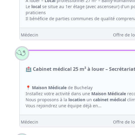
A louer –
Local
professionnel 27 m² – Bailly-Romainvill
Le
local
se situe au 1er étage (avec ascenseur) d'un p
praticiens
Il bénéficie de parties communes de qualité comprena
Médecin
Offre de lo
🏥 Cabinet médical 25 m² à louer – Secrétaria
📍
Maison
Médicale
de Buchelay
Installez votre activité dans une
Maison
Médicale
reco
Nous proposons à la
location
un
cabinet médical
clim
Vous rejoindrez une équipe déjà en...
Médecin
Offre de lo