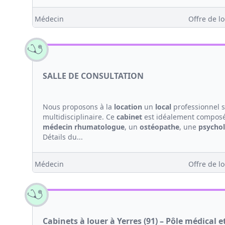
Médecin
Offre de lo
SALLE DE CONSULTATION
Nous proposons à la
location
un
local
professionnel s
multidisciplinaire. Ce
cabinet
est idéalement composé
médecin
rhumatologue
, un
ostéopathe
, une
psycho
Détails du...
Médecin
Offre de lo
Cabinets à louer à Yerres (91) – Pôle médical e