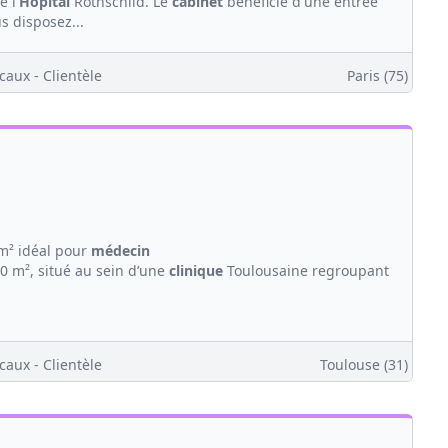
 l'
Hôpital
Rothschild. Le
cabinet
bénéficie d'une entrée
s disposez...
caux - Clientèle
Paris (75)
m² idéal pour
médecin
 m², situé au sein d’une
clinique
Toulousaine regroupant
caux - Clientèle
Toulouse (31)