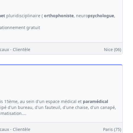
net
pluridisciplinaire (
orthophoniste
, neuro
psychologue
,
tationnement gratuit
caux - Clientèle
Nice (06)
is 15ème, au sein d'un espace médical et
paramédical
ipé d'un bureau, d'un fauteuil, d'une chaise, d'un canapé,
imatisation....
caux - Clientèle
Paris (75)