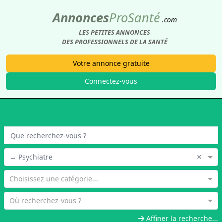
Annonces
Pro
Santé
.com
LES PETITES ANNONCES
DES PROFESSIONNELS DE LA SANTÉ
Votre annonce gratuite
Connectez-vous
×
→ Psychiatre
Choisissez une catégorie...
Où recherchez-vous ?
Affiner la recherche...