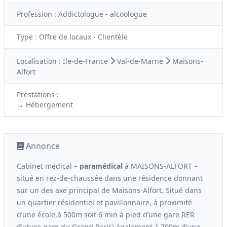
Profession :
Addictologue - alcoologue
Type :
Offre de locaux - Clientèle
Localisation :
Ile-de-France
Val-de-Marne
Maisons-
Alfort
Prestations :
→ Hébergement
Annonce
Cabinet médical –
paramédical
à MAISONS-ALFORT –
situé en rez-de-chaussée dans une résidence donnant
sur un des axe principal de Maisons-Alfort. Situé dans
un quartier résidentiel et pavillonnaire, à proximité
d’une école,à 500m soit 6 min à pied d’une gare RER
(Future gare du Grand Paris) également à 700m d’une