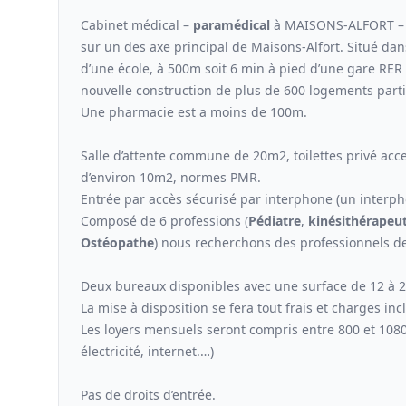
Cabinet médical –
paramédical
à MAISONS-ALFORT – s
sur un des axe principal de Maisons-Alfort. Situé dans
d’une école, à 500m soit 6 min à pied d’une gare RE
nouvelle construction de plus de 600 logements parti
Une pharmacie est a moins de 100m.
Salle d’attente commune de 20m2, toilettes privé ac
d’environ 10m2, normes PMR.
Entrée par accès sécurisé par interphone (un interph
Composé de 6 professions (
Pédiatre
,
kinési
thérapeu
Ostéopathe
) nous recherchons des professionnels de
Deux bureaux disponibles avec une surface de 12 à 
La mise à disposition se fera tout frais et charges inc
Les loyers mensuels seront compris entre 800 et 108
électricité, internet.…)
Pas de droits d’entrée.