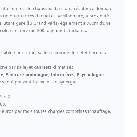
itué en rez-de-chaussée dans une résidence donnant
 un quartier résidentiel et pavillonnaire, à proximité
R (Future gare du Grand Paris) également à 700m d’une
culiers et environ 300 logement étudiants.
cessible handicapé, salle commune de détente/repas
one par salle) et
cabinet
s climatisés.
te
,
Pédicure
-
podologue
,
Infirmière
s,
Psychologue
,
 santé pouvant travailler en synergie.
25 m2.
lus.
0 euros par mois toutes charges comprises (chauffage,