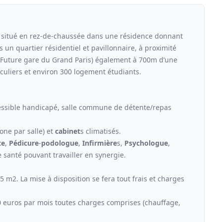
itué en rez-de-chaussée dans une résidence donnant
 un quartier résidentiel et pavillonnaire, à proximité
 (Future gare du Grand Paris) également à 700m d’une
culiers et environ 300 logement étudiants.
cessible handicapé, salle commune de détente/repas
one par salle) et
cabinet
s climatisés.
te
,
Pédicure
-
podologue
,
Infirmière
s,
Psychologue
,
 santé pouvant travailler en synergie.
m2. La mise à disposition se fera tout frais et charges
0 euros par mois toutes charges comprises (chauffage,