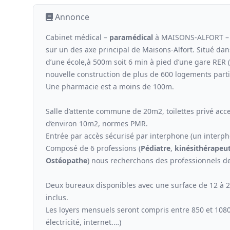
Annonce
Cabinet médical –
paramédical
à MAISONS-ALFORT – s
sur un des axe principal de Maisons-Alfort. Situé dans
d’une école,à 500m soit 6 min à pied d’une gare RER
nouvelle construction de plus de 600 logements parti
Une pharmacie est a moins de 100m.
Salle d’attente commune de 20m2, toilettes privé ac
d’environ 10m2, normes PMR.
Entrée par accès sécurisé par interphone (un interph
Composé de 6 professions (
Pédiatre
,
kinési
thérapeu
Ostéopathe
) nous recherchons des professionnels de
Deux bureaux disponibles avec une surface de 12 à 25 
inclus.
Les loyers mensuels seront compris entre 850 et 108
électricité, internet.…)