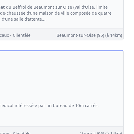
net
du Beffroi de Beaumont sur Oise (Val d’Oise, limite
z-de-chaussée d’une maison de ville composée de quatre
, d’une salle d’attente,...
caux - Clientèle
Beaumont-sur-Oise (95)
(à 14km)
édical intéressé-e par un bureau de 10m carrés.
caux - Clientèle
Vauréal (95)
(à 14km)