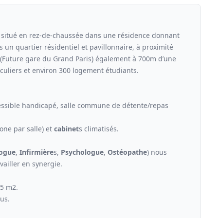
itué en rez-de-chaussée dans une résidence donnant
 un quartier résidentiel et pavillonnaire, à proximité
R (Future gare du Grand Paris) également à 700m d’une
culiers et environ 300 logement étudiants.
cessible handicapé, salle commune de détente/repas
one par salle) et
cabinet
s climatisés.
ogue
,
Infirmière
s,
Psychologue
,
Ostéopathe
) nous
ailler en synergie.
25 m2.
lus.