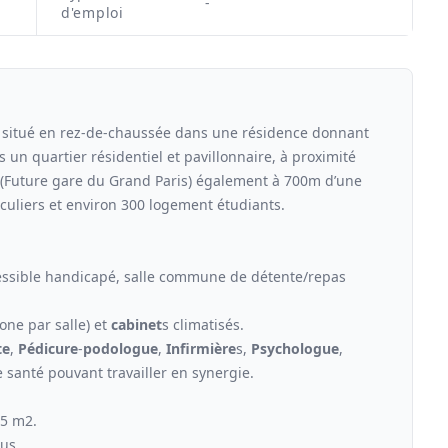
-
d'emploi
itué en rez-de-chaussée dans une résidence donnant
 un quartier résidentiel et pavillonnaire, à proximité
R (Future gare du Grand Paris) également à 700m d’une
culiers et environ 300 logement étudiants.
cessible handicapé, salle commune de détente/repas
one par salle) et
cabinet
s climatisés.
te
,
Pédicure
-
podologue
,
Infirmière
s,
Psychologue
,
 santé pouvant travailler en synergie.
25 m2.
lus.