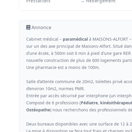
Prestations
→ Hébergement
Annonce
Cabinet médical –
paramédical
à MAISONS-ALFORT – s
sur un des axe principal de Maisons-Alfort. Situé dans
d’une école, à 500m soit 6 min à pied d’une gare RE
nouvelle construction de plus de 600 logements parti
Une pharmacie est a moins de 100m.
Salle d’attente commune de 20m2, toilettes privé ac
d’environ 10m2, normes PMR.
Entrée par accès sécurisé par interphone (un interph
Composé de 6 professions (
Pédiatre
,
kinési
thérapeu
Ostéopathe
) nous recherchons des professionnels de
Deux bureaux disponibles avec une surface de 12 à 
La mise à disposition se fera tout frais et charges inc