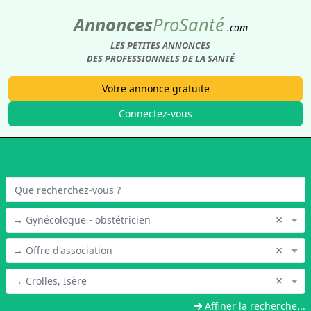
Annonces
Pro
Santé
.com
LES PETITES ANNONCES
DES PROFESSIONNELS DE LA SANTÉ
Votre annonce gratuite
Connectez-vous
×
→ Gynécologue - obstétricien
×
→ Offre d'association
×
→ Crolles, Isère
Affiner la recherche...