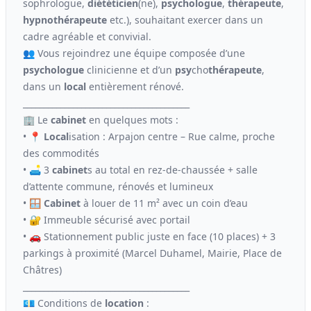
sophrologue,
diététicien
(ne),
psychologue
,
thérapeute
,
hypno
thérapeute
etc.), souhaitant exercer dans un
cadre agréable et convivial.
👥 Vous rejoindrez une équipe composée d’une
psychologue
clinicienne et d’un
psy
cho
thérapeute
,
dans un
local
entièrement rénové.
________________________________________
🏢 Le
cabinet
en quelques mots :
• 📍
Local
isation : Arpajon centre – Rue calme, proche
des commodités
• 🛋 3
cabinet
s au total en rez-de-chaussée + salle
d’attente commune, rénovés et lumineux
• 🪟
Cabinet
à louer de 11 m² avec un coin d’eau
• 🔐 Immeuble sécurisé avec portail
• 🚗 Stationnement public juste en face (10 places) + 3
parkings à proximité (Marcel Duhamel, Mairie, Place de
Châtres)
________________________________________
💶 Conditions de
location
: