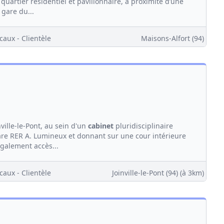
quartier résidentiel et pavillonnaire, à proximité d’une
 gare du...
caux - Clientèle
Maisons-Alfort (94)
nville-le-Pont, au sein d'un
cabinet
pluridisciplinaire
are RER A. Lumineux et donnant sur une cour intérieure
également accès...
caux - Clientèle
Joinville-le-Pont (94)
(à 3km)