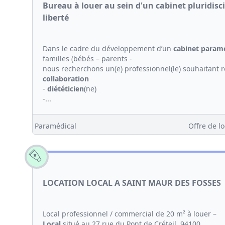
Bureau à louer au sein d'un cabinet pluridisc
liberté
Dans le cadre du développement d’un
cabinet
paramé
familles (bébés – parents -
nous recherchons un(e) professionnel(le) souhaitant
collaboration
-
diététicien
(ne)
-...
Paramédical
Offre de lo
LOCATION LOCAL A SAINT MAUR DES FOSSES
Local professionnel / commercial de 20 m² à louer –
Local
situé au 27 rue du Pont de Créteil, 94100