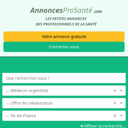
Annonces
Pro
Santé
.com
LES PETITES ANNONCES
DES PROFESSIONNELS DE LA SANTÉ
Votre annonce gratuite
Connectez-vous
×
→ Médecin urgentiste
×
→ Offre de collaboration
×
→ Ile-de-France
Affiner la recherche...