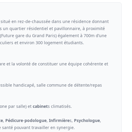
itué en rez-de-chaussée dans une résidence donnant
 un quartier résidentiel et pavillonnaire, à proximité
R (Future gare du Grand Paris) également à 700m d’une
culiers et environ 300 logement étudiants.
re et la volonté de constituer une équipe cohérente et
cessible handicapé, salle commune de détente/repas
one par salle) et
cabinet
s climatisés.
te
,
Pédicure
-
podologue
,
Infirmière
s,
Psychologue
,
 santé pouvant travailler en synergie.