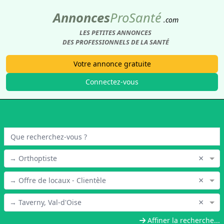
Annonces
Pro
Santé
.com
LES PETITES ANNONCES
DES PROFESSIONNELS DE LA SANTÉ
Votre annonce gratuite
Connectez-vous
×
→ Orthoptiste
×
→ Offre de locaux - Clientèle
×
→ Taverny, Val-d'Oise
Affiner la recherche...