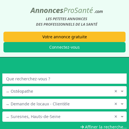
Annonces
Pro
Santé
.com
LES PETITES ANNONCES
DES PROFESSIONNELS DE LA SANTÉ
Votre annonce gratuite
Connectez-vous
×
→ Ostéopathe
×
→ Demande de locaux - Clientèle
×
→ Suresnes, Hauts-de-Seine
Affiner la recherche...