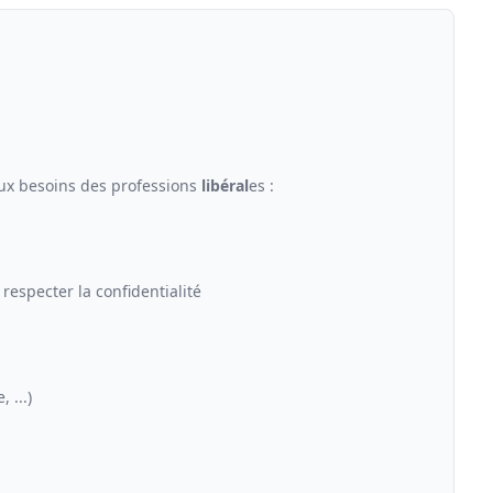
ux besoins des professions
libéral
es :
respecter la confidentialité
 ...)