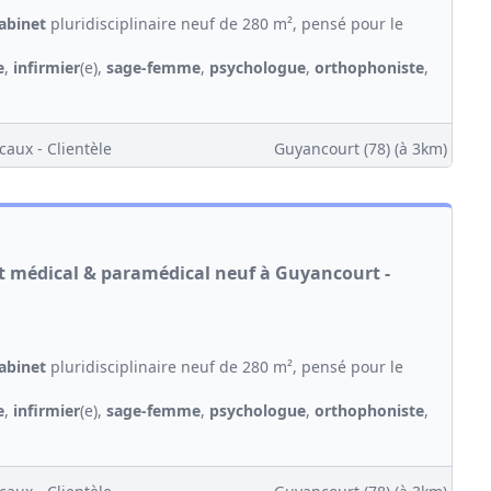
abinet
pluridisciplinaire neuf de 280 m², pensé pour le
e
,
infirmier
(e),
sage-femme
,
psychologue
,
orthophoniste
,
caux - Clientèle
Guyancourt (78)
(à 3km)
et médical & paramédical neuf à Guyancourt -
abinet
pluridisciplinaire neuf de 280 m², pensé pour le
e
,
infirmier
(e),
sage-femme
,
psychologue
,
orthophoniste
,