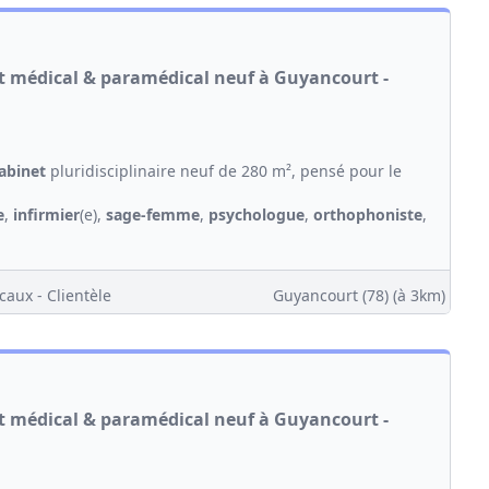
et médical & paramédical neuf à Guyancourt -
abinet
pluridisciplinaire neuf de 280 m², pensé pour le
e
,
infirmier
(e),
sage-femme
,
psychologue
,
orthophoniste
,
caux - Clientèle
Guyancourt (78)
(à 3km)
et médical & paramédical neuf à Guyancourt -