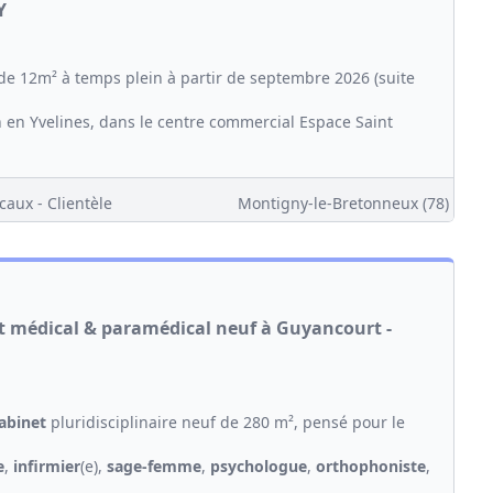
Y
) de 12m² à temps plein à partir de septembre 2026 (suite
n en Yvelines, dans le centre commercial Espace Saint
caux - Clientèle
Montigny-le-Bretonneux (78)
et médical & paramédical neuf à Guyancourt -
abinet
pluridisciplinaire neuf de 280 m², pensé pour le
e
,
infirmier
(e),
sage-femme
,
psychologue
,
orthophoniste
,