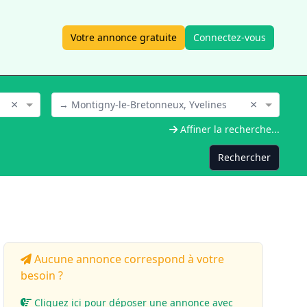
Votre annonce gratuite
Connectez-vous
×
×
→ Montigny-le-Bretonneux, Yvelines
Affiner la recherche...
Rechercher
Aucune annonce correspond à votre
besoin ?
Cliquez ici pour déposer une annonce avec