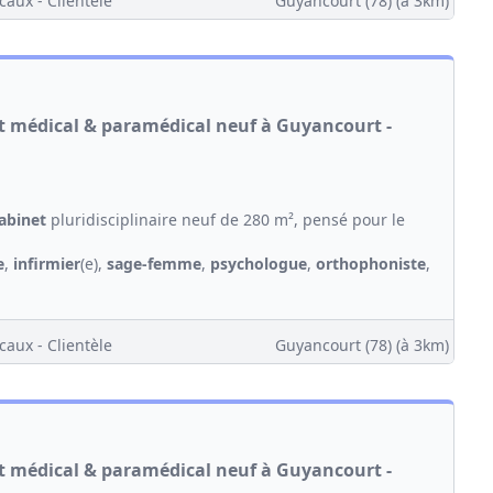
caux - Clientèle
Guyancourt (78)
(à 3km)
et médical & paramédical neuf à Guyancourt -
abinet
pluridisciplinaire neuf de 280 m², pensé pour le
e
,
infirmier
(e),
sage-femme
,
psychologue
,
orthophoniste
,
caux - Clientèle
Guyancourt (78)
(à 3km)
et médical & paramédical neuf à Guyancourt -