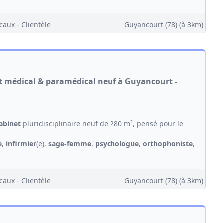
caux - Clientèle
Guyancourt (78)
(à 3km)
et médical & paramédical neuf à Guyancourt -
abinet
pluridisciplinaire neuf de 280 m², pensé pour le
e
,
infirmier
(e),
sage-femme
,
psychologue
,
orthophoniste
,
caux - Clientèle
Guyancourt (78)
(à 3km)