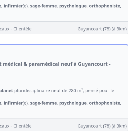
e
,
infirmier
(e),
sage-femme
,
psychologue
,
orthophoniste
,
caux - Clientèle
Guyancourt (78)
(à 3km)
et médical & paramédical neuf à Guyancourt -
abinet
pluridisciplinaire neuf de 280 m², pensé pour le
e
,
infirmier
(e),
sage-femme
,
psychologue
,
orthophoniste
,
caux - Clientèle
Guyancourt (78)
(à 3km)