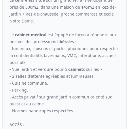
Le centre est situé sur un grand terrain verdoyant de
près de 500m2, dans une maison de 145m2 en Rez-de-
jardin + Rez-de-chaussée, proche commerces et école
Notre Dame.
Le
cabinet médical
est équipé de façon à répondre aux
besoins des professions
libéral
es :
- lumineux, cloisons et portes phoniques pour respecter
la confidentialité, lave-mains, VMC, interphone, accueil
possible
- Vue jardin et verdure pour 5
cabinet
s sur les 7.
- 2 salles d'attente agréables et lumineuses.
- Cuisine commune.
- Parking.
- Accès privatif sur grand jardin commun orienté sud-
ouest et au calme.
- Normes handicapés respectées.
ACCÈS :