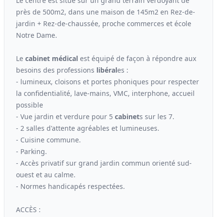
Le centre est situé sur un grand terrain verdoyant de
près de 500m2, dans une maison de 145m2 en Rez-de-
jardin + Rez-de-chaussée, proche commerces et école
Notre Dame.
Le
cabinet médical
est équipé de façon à répondre aux
besoins des professions
libéral
es :
- lumineux, cloisons et portes phoniques pour respecter
la confidentialité, lave-mains, VMC, interphone, accueil
possible
- Vue jardin et verdure pour 5
cabinet
s sur les 7.
- 2 salles d'attente agréables et lumineuses.
- Cuisine commune.
- Parking.
- Accès privatif sur grand jardin commun orienté sud-
ouest et au calme.
- Normes handicapés respectées.
ACCÈS :