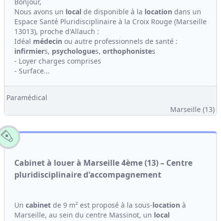
Bonjour,
Nous avons un
local
de disponible à la
location
dans un
Espace Santé Pluridisciplinaire à la Croix Rouge (Marseille
13013), proche d'Allauch :
Idéal
médecin
ou autre professionnels de santé :
infirmier
s,
psychologue
s,
orthophoniste
s
- Loyer charges comprises
- Surface...
Paramédical
Marseille (13)
Cabinet à louer à Marseille 4ème (13) – Centre
pluridisciplinaire d'accompagnement
Un
cabinet
de 9 m² est proposé à la sous-
location
à
Marseille, au sein du centre Massinot, un
local