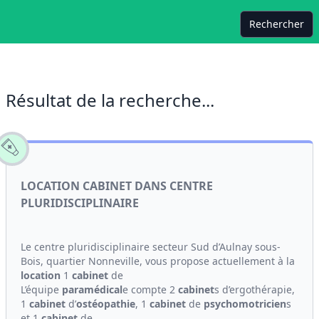
Rechercher
Résultat de la recherche...
LOCATION CABINET DANS CENTRE
PLURIDISCIPLINAIRE
Le centre pluridisciplinaire secteur Sud d’Aulnay sous-
Bois, quartier Nonneville, vous propose actuellement à la
location
1
cabinet
de
L’équipe
paramédical
e compte 2
cabinet
s d’ergothérapie,
1
cabinet
d’
ostéopathie
, 1
cabinet
de
psychomotricien
s
et 1
cabinet
de...