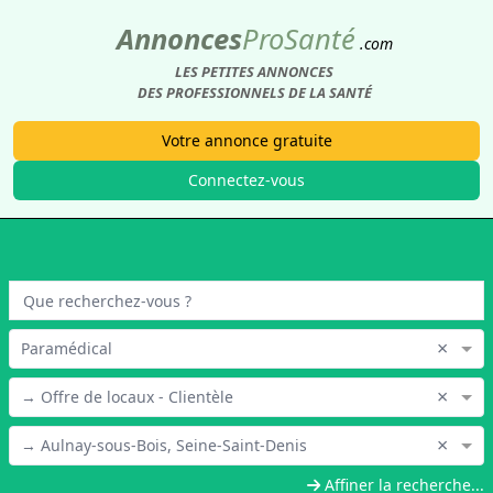
Annonces
Pro
Santé
.com
LES PETITES ANNONCES
DES PROFESSIONNELS DE LA SANTÉ
Votre annonce gratuite
Connectez-vous
×
Paramédical
×
→ Offre de locaux - Clientèle
×
→ Aulnay-sous-Bois, Seine-Saint-Denis
Affiner la recherche...