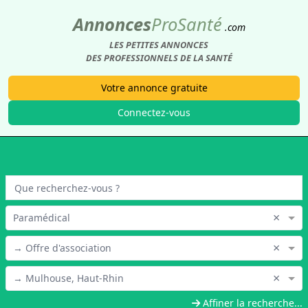
Annonces
Pro
Santé
.com
LES PETITES ANNONCES
DES PROFESSIONNELS DE LA SANTÉ
Votre annonce gratuite
Connectez-vous
×
Paramédical
×
→ Offre d'association
×
→ Mulhouse, Haut-Rhin
Affiner la recherche...