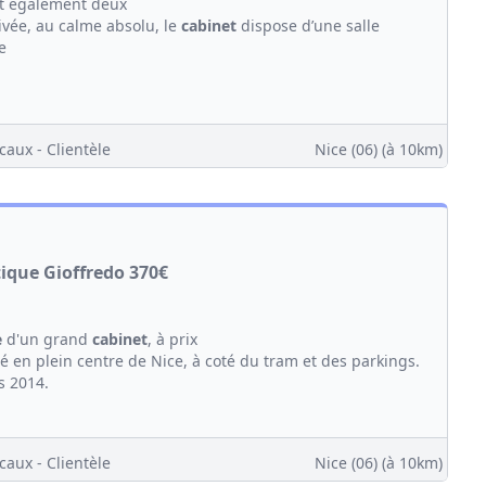
t également deux
vée, au calme absolu, le
cabinet
dispose d’une salle
e
caux - Clientèle
Nice (06)
(à 10km)
ique Gioffredo 370€
e
d'un grand
cabinet
, à prix
ué en plein centre de Nice, à coté du tram et des parkings.
 2014.
caux - Clientèle
Nice (06)
(à 10km)