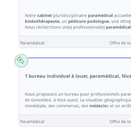
Notre
cabinet
pluridisciplinaire
paramédical
accueill
kinési
thérapeute
, un
pédicure
-
podologue
, une otho
Nous recherchons un(e) professionnel(e)
paramédical
Paramédical
Offre de lo
1 bureau individuel à louer, paramédical, Nic
Nous proposons un bureau pour professionnels paramé
de Ginestière, à Nice ouest. La situation géographiqu
immédiate, des commerces, des
médecin
s et un arrêt
Paramédical
Offre de lo