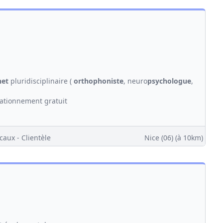
net
pluridisciplinaire (
orthophoniste
, neuro
psychologue
,
tationnement gratuit
caux - Clientèle
Nice (06)
(à 10km)