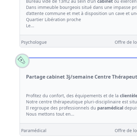
Bureau vide de 13m2 au sein d’un
cabinet
où exercen
Dans immeuble bourgeois situé dans une impasse pri
d’attente commune et met à disposition un cave et un
Quartier Libération proche
Le...
Psychologue
Offre de lo
Partage cabinet 3j/semaine Centre Thérapeut
Profitez du confort, des équipements et de la
clientèl
Notre centre thérapeutique pluri-disciplinaire est sit
Il regroupe des professionnels du
paramédical
depuis
Nous mettons tout en...
Paramédical
Offre de lo