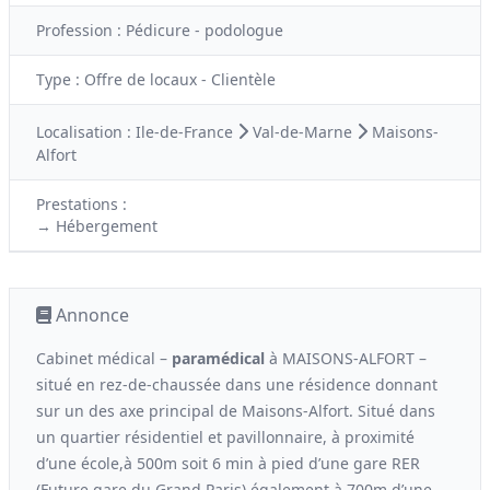
Profession :
Pédicure - podologue
Type :
Offre de locaux - Clientèle
Localisation :
Ile-de-France
Val-de-Marne
Maisons-
Alfort
Prestations :
→ Hébergement
Annonce
Cabinet médical –
paramédical
à MAISONS-ALFORT –
situé en rez-de-chaussée dans une résidence donnant
sur un des axe principal de Maisons-Alfort. Situé dans
un quartier résidentiel et pavillonnaire, à proximité
d’une école,à 500m soit 6 min à pied d’une gare RER
(Future gare du Grand Paris) également à 700m d’une