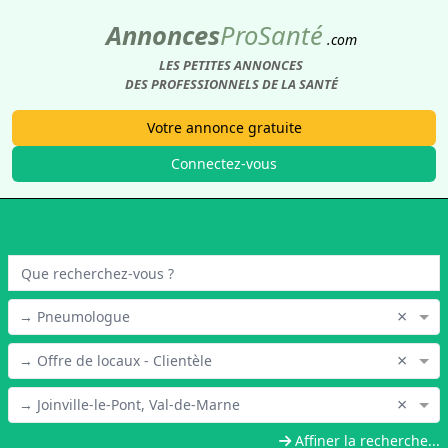
Annonces
Pro
Santé
.com
LES PETITES ANNONCES
DES PROFESSIONNELS DE LA SANTÉ
Votre annonce gratuite
Connectez-vous
×
→ Pneumologue
×
→ Offre de locaux - Clientèle
×
→ Joinville-le-Pont, Val-de-Marne
Affiner la recherche...