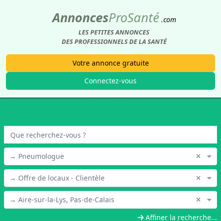
Annonces
Pro
Santé
.com
LES PETITES ANNONCES
DES PROFESSIONNELS DE LA SANTÉ
Votre annonce gratuite
Connectez-vous
×
→ Pneumologue
×
→ Offre de locaux - Clientèle
×
→ Aire-sur-la-Lys, Pas-de-Calais
Affiner la recherche...