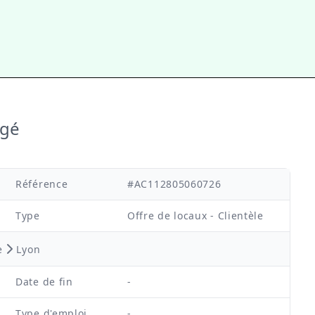
agé
Référence
#AC112805060726
Type
Offre de locaux - Clientèle
e
Lyon
Date de fin
-
Type d'emploi
-