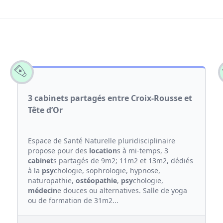
3 cabinets partagés entre Croix-Rousse et
Tête d’Or
Espace de Santé Naturelle pluridisciplinaire
propose pour des
location
s à mi-temps, 3
cabinet
s partagés de 9m2; 11m2 et 13m2, dédiés
à la
psy
chologie, sophrologie, hypnose,
naturopathie,
ostéopathie
,
psy
chologie,
médecin
e douces ou alternatives. Salle de yoga
ou de formation de 31m2...