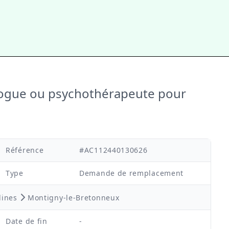
logue ou psychothérapeute pour
Référence
#AC112440130626
Type
Demande de remplacement
lines
Montigny-le-Bretonneux
Date de fin
-