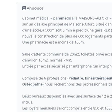
Annonce
Cabinet médical –
paramédical
à MAISONS-ALFORT – s
sur un des axe principal de Maisons-Alfort. Situé dans
d’une école,à 500m soit 6 min à pied d’une gare RER
nouvelle construction de plus de 600 logements parti
Une pharmacie est a moins de 100m.
Salle d’attente commune de 20m2, toilettes privé ac
d’environ 10m2, normes PMR.
Entrée par accès sécurisé par interphone (un interph
Composé de 6 professions (
Pédiatre
,
kinési
thérapeu
Ostéopathe
) nous recherchons des professionnels de
Deux bureaux disponibles avec une surface de 12 à 25 
inclus.
Les loyers mensuels seront compris entre 850 et 108