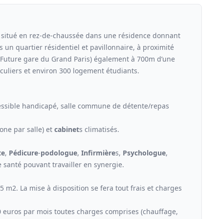
itué en rez-de-chaussée dans une résidence donnant
 un quartier résidentiel et pavillonnaire, à proximité
 (Future gare du Grand Paris) également à 700m d’une
culiers et environ 300 logement étudiants.
cessible handicapé, salle commune de détente/repas
one par salle) et
cabinet
s climatisés.
te
,
Pédicure
-
podologue
,
Infirmière
s,
Psychologue
,
 santé pouvant travailler en synergie.
m2. La mise à disposition se fera tout frais et charges
0 euros par mois toutes charges comprises (chauffage,