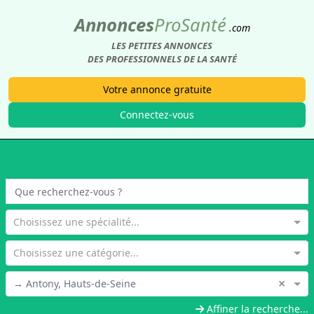
Annonces
Pro
Santé
.com
LES PETITES ANNONCES
DES PROFESSIONNELS DE LA SANTÉ
Votre annonce gratuite
Connectez-vous
Choisissez une spécialité...
Choisissez une catégorie...
×
→ Antony, Hauts-de-Seine
Affiner la recherche...