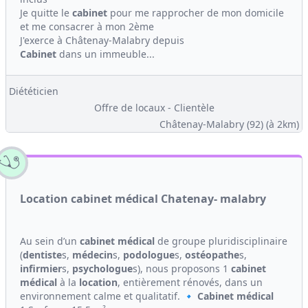
Je quitte le
cabinet
pour me rapprocher de mon domicile
et me consacrer à mon 2ème
J'exerce à Châtenay-Malabry depuis
Cabinet
dans un immeuble...
Diététicien
Offre de locaux - Clientèle
Châtenay-Malabry (92)
(à 2km)
Location cabinet médical Chatenay- malabry
Au sein d’un
cabinet médical
de groupe pluridisciplinaire
(
dentiste
s,
médecin
s,
podologue
s,
ostéopathe
s,
infirmier
s,
psychologue
s), nous proposons 1
cabinet
médical
à la
location
, entièrement rénovés, dans un
environnement calme et qualitatif. 🔹
Cabinet médical