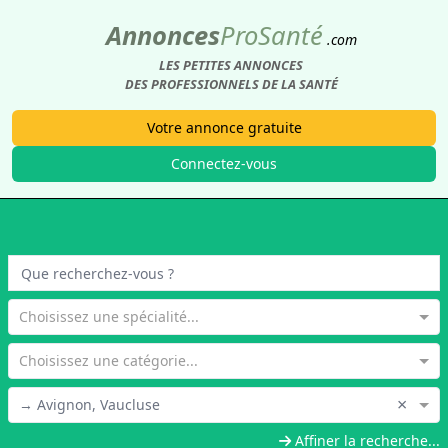
Annonces
Pro
Santé
.com
LES PETITES ANNONCES
DES PROFESSIONNELS DE LA SANTÉ
Votre annonce gratuite
Connectez-vous
Choisissez une spécialité...
Choisissez une catégorie...
×
→ Avignon, Vaucluse
Affiner la recherche...