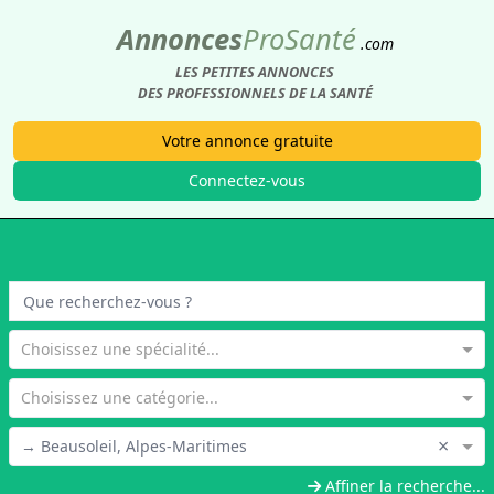
Annonces
Pro
Santé
.com
LES PETITES ANNONCES
DES PROFESSIONNELS DE LA SANTÉ
Votre annonce gratuite
Connectez-vous
Choisissez une spécialité...
Choisissez une catégorie...
×
→ Beausoleil, Alpes-Maritimes
Affiner la recherche...