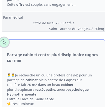
Cette
offre
est souple, sans engagement...
Paramédical
Offre de locaux - Clientèle
Saint-Laurent-du-Var (06)
(à 20km)
Partage cabinet centre pluridisciplinaire cagnes
sur mer
👩‍⚕️👨‍⚕️Je recherche un ou une professionel(le) pour un
partage de
cabinet
plein centre de Cagnes sur
La pièce fait 20 m2 dans un beau
cabinet
pluridisciplinaire (
ostéopathe
, ,neuro
psychologue
,
Hypno
therapeute
Entre la Place de Gaule et Ste
☀️Très lumineux,...