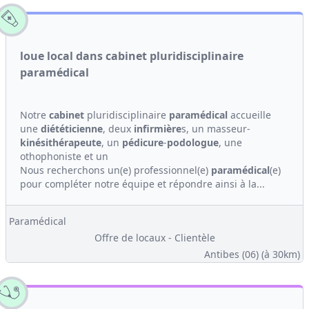
loue local dans cabinet pluridisciplinaire
paramédical
Notre
cabinet
pluridisciplinaire
paramédical
accueille
une
diététicienne
, deux
infirmière
s, un masseur-
kinési
thérapeute
, un
pédicure
-
podologue
, une
othophoniste et un
Nous recherchons un(e) professionnel(e)
paramédical
(e)
pour compléter notre équipe et répondre ainsi à la...
Paramédical
Offre de locaux - Clientèle
Antibes (06)
(à 30km)