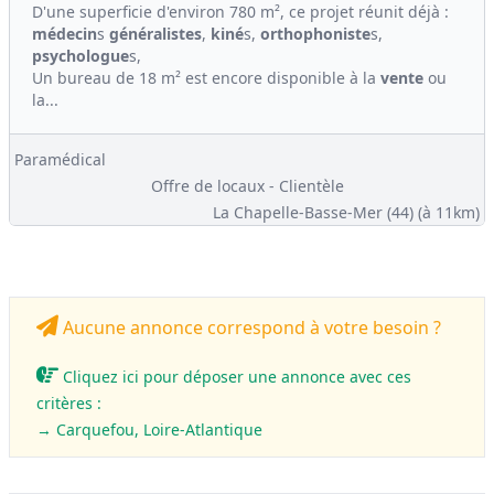
D'une superficie d'environ 780 m², ce projet réunit déjà :
médecin
s
généralistes
,
kiné
s,
orthophoniste
s,
psychologue
s,
Un bureau de 18 m² est encore disponible à la
vente
ou
la...
Paramédical
Offre de locaux - Clientèle
La Chapelle-Basse-Mer (44)
(à 11km)
Aucune annonce correspond à votre besoin ?
Cliquez ici pour déposer une annonce avec ces
critères :
→ Carquefou, Loire-Atlantique