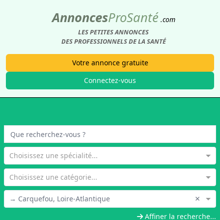
Annonces
Pro
Santé
.com
LES PETITES ANNONCES
DES PROFESSIONNELS DE LA SANTÉ
Votre annonce gratuite
Connectez-vous
Choisissez une spécialité...
Choisissez une catégorie...
×
→ Carquefou, Loire-Atlantique
Affiner la recherche...