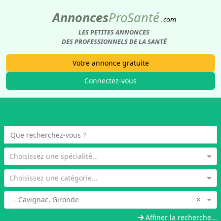
Annonces
Pro
Santé
.com
LES PETITES ANNONCES
DES PROFESSIONNELS DE LA SANTÉ
Votre annonce gratuite
Connectez-vous
Choisissez une spécialité...
Choisissez une catégorie...
×
→ Cavignac, Gironde
Affiner la recherche...