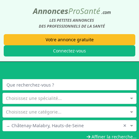
Annonces
Pro
Santé
.com
LES PETITES ANNONCES
DES PROFESSIONNELS DE LA SANTÉ
Votre annonce gratuite
Connectez-vous
Choisissez une spécialité...
Choisissez une catégorie...
×
→ Châtenay-Malabry, Hauts-de-Seine
Affiner la recherche...