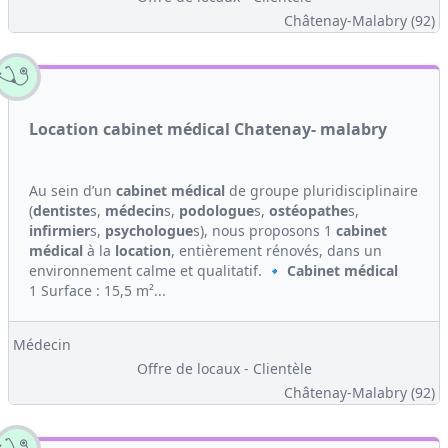
Châtenay-Malabry (92)
Location cabinet médical Chatenay- malabry
Au sein d’un
cabinet médical
de groupe pluridisciplinaire
(
dentiste
s,
médecin
s,
podologue
s,
ostéopathe
s,
infirmier
s,
psychologue
s), nous proposons 1
cabinet
médical
à la
location
, entièrement rénovés, dans un
environnement calme et qualitatif. 🔹
Cabinet médical
1 Surface : 15,5 m²...
Médecin
Offre de locaux - Clientèle
Châtenay-Malabry (92)