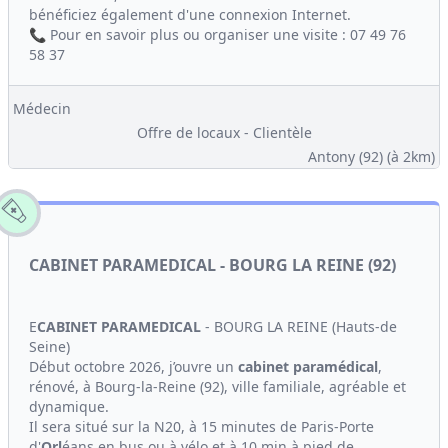
bénéficiez également d'une connexion Internet.
📞 Pour en savoir plus ou organiser une visite : 07 49 76
58 37
Médecin
Offre de locaux - Clientèle
Antony (92)
(à 2km)
CABINET PARAMEDICAL - BOURG LA REINE (92)
E
CABINET
PARAMEDICAL
- BOURG LA REINE (Hauts-de
Seine)
Début octobre 2026, j’ouvre un
cabinet
paramédical
,
rénové, à Bourg-la-Reine (92), ville familiale, agréable et
dynamique.
Il sera situé sur la N20, à 15 minutes de Paris-Porte
d'
Orl
éans en bus ou à vélo et à 10 min à pied de...