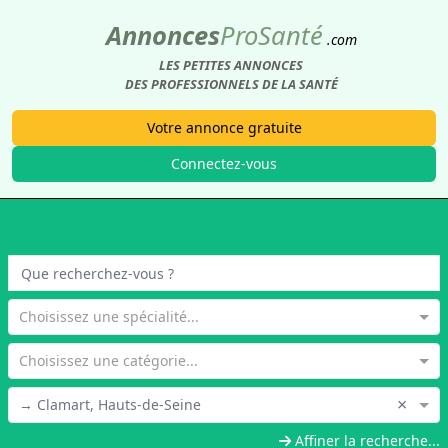
Annonces
Pro
Santé
.com
LES PETITES ANNONCES
DES PROFESSIONNELS DE LA SANTÉ
Votre annonce gratuite
Connectez-vous
Choisissez une spécialité...
Choisissez une catégorie...
×
→ Clamart, Hauts-de-Seine
Affiner la recherche...