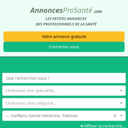
Annonces
Pro
Santé
.com
LES PETITES ANNONCES
DES PROFESSIONNELS DE LA SANTÉ
Votre annonce gratuite
Connectez-vous
Choisissez une spécialité...
Choisissez une catégorie...
×
→ Conflans-Sainte-Honorine, Yvelines
Affiner la recherche...