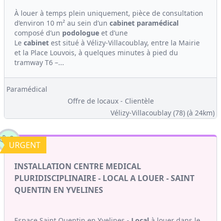
À louer à temps plein uniquement, pièce de consultation
d’environ 10 m² au sein d’un
cabinet
paramédical
composé d’un
podologue
et d’une
Le
cabinet
est situé à Vélizy-Villacoublay, entre la Mairie
et la Place Louvois, à quelques minutes à pied du
tramway T6 –...
Paramédical
Offre de locaux - Clientèle
Vélizy-Villacoublay (78)
(à 24km)
URGENT
INSTALLATION CENTRE MEDICAL
PLURIDISCIPLINAIRE - LOCAL A LOUER - SAINT
QUENTIN EN YVELINES
Espace Saint Quentin en Yvelines -
Local
à louer dans le