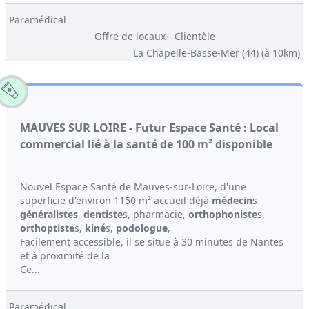
Paramédical
Offre de locaux - Clientèle
La Chapelle-Basse-Mer (44)
(à 10km)
MAUVES SUR LOIRE - Futur Espace Santé : Local
commercial lié à la santé de 100 m² disponible
Nouvel Espace Santé de Mauves-sur-Loire, d'une
superficie d'environ 1150 m² accueil déjà
médecin
s
généralistes
,
dentiste
s, pharmacie,
orthophoniste
s,
orthoptiste
s,
kiné
s,
podologue
,
Facilement accessible, il se situe à 30 minutes de Nantes
et à proximité de la
Ce...
Paramédical